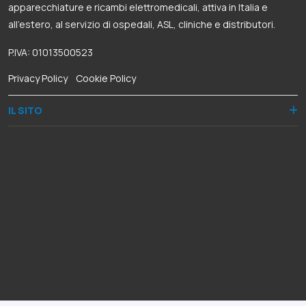
apparecchiature e ricambi elettromedicali, attiva in Italia e
all’estero, al servizio di ospedali, ASL, cliniche e distributori.
P.IVA: 01013500523
Privacy Policy
-
Cookie Policy
IL SITO
QUICK LINKS
RECAPITI
Via Dante Alighieri, 8
50028 Barberino Tavarnelle (FI)
+39 055 8068060
+39 335 5948287
+39 055 8078382
info@omniacelltertia.it