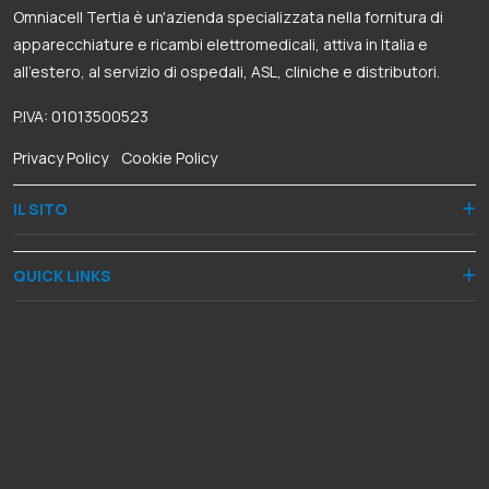
Omniacell Tertia è un'azienda specializzata nella fornitura di
apparecchiature e ricambi elettromedicali, attiva in Italia e
all’estero, al servizio di ospedali, ASL, cliniche e distributori.
P.IVA: 01013500523
Privacy Policy
-
Cookie Policy
IL SITO
QUICK LINKS
RECAPITI
Via Dante Alighieri, 8
50028 Barberino Tavarnelle (FI)
+39 055 8068060
+39 335 5948287
+39 055 8078382