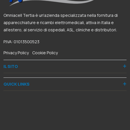
Omniacell Tertia è un'azienda specializzata nella fornitura di
apparecchiature e ricambi elettromedicali, attiva in Italia e
all’estero, al servizio di ospedali, ASL, cliniche e distributori.
P.IVA: 01013500523
Privacy Policy
-
Cookie Policy
IL SITO
QUICK LINKS
RECAPITI
Via Dante Alighieri, 8
50028 Barberino Tavarnelle (FI)
+39 055 8068060
+39 335 5948287