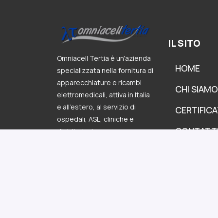
IL SITO
Omniacell Tertia è un'azienda
HOME
specializzata nella fornitura di
apparecchiature e ricambi
CHI SIAMO
elettromedicali, attiva in Italia
e all’estero, al servizio di
CERTIFICA
ospedali, ASL, cliniche e
CONTATT
distributori.
P.IVA: 01013500523
Privacy Policy
-
Cookie Policy