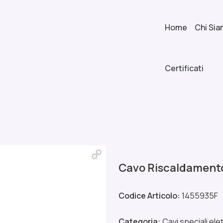
Home
Chi Si
Certificati
Cavo Riscaldamento
Codice Articolo:
1455935F
Categoria:
Cavi speciali ele