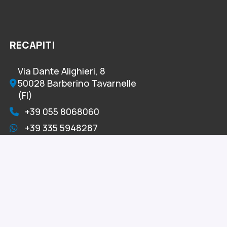
RECAPITI
Via Dante Alighieri, 8
50028 Barberino Tavarnelle
(FI)
+39 055 8068060
+39 335 5948287
+39 055 8078382
info@omniacelltertia.it