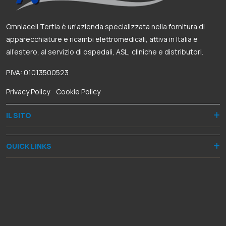
Omniacell Tertia è un'azienda specializzata nella fornitura di
apparecchiature e ricambi elettromedicali, attiva in Italia e
all’estero, al servizio di ospedali, ASL, cliniche e distributori.
P.IVA: 01013500523
Privacy Policy
-
Cookie Policy
IL SITO
QUICK LINKS
RECAPITI
Via Dante Alighieri, 8
50028 Barberino Tavarnelle (FI)
+39 055 8068060
+39 335 5948287