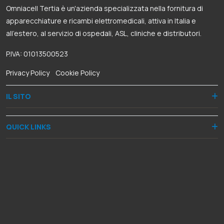
Omniacell Tertia è un'azienda specializzata nella fornitura di
apparecchiature e ricambi elettromedicali, attiva in Italia e
all’estero, al servizio di ospedali, ASL, cliniche e distributori.
P.IVA: 01013500523
Privacy Policy
-
Cookie Policy
IL SITO
QUICK LINKS
RECAPITI
Via Dante Alighieri, 8
50028 Barberino Tavarnelle (FI)
+39 055 8068060
+39 335 5948287
+39 055 8078382