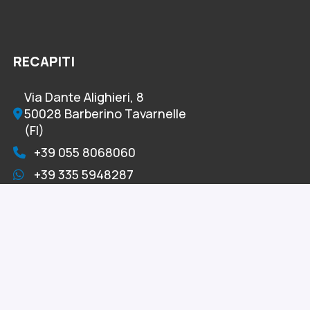
RECAPITI
Via Dante Alighieri, 8
50028 Barberino Tavarnelle
(FI)
+39 055 8068060
+39 335 5948287
+39 055 8078382
info@omniacelltertia.it