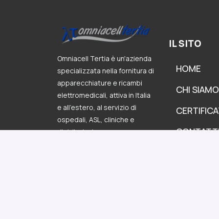
IL SITO
Omniacell Tertia è un'azienda
HOME
specializzata nella fornitura di
apparecchiature e ricambi
CHI SIAMO
elettromedicali, attiva in Italia
e all’estero, al servizio di
CERTIFICA
ospedali, ASL, cliniche e
CONTATT
distributori.
P.IVA: 01013500523
Privacy Policy
-
Cookie Policy