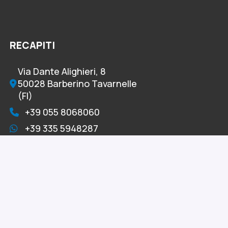
RECAPITI
Via Dante Alighieri, 8
50028 Barberino Tavarnelle
(FI)
+39 055 8068060
+39 335 5948287
+39 055 8078382
info@omniacelltertia.it