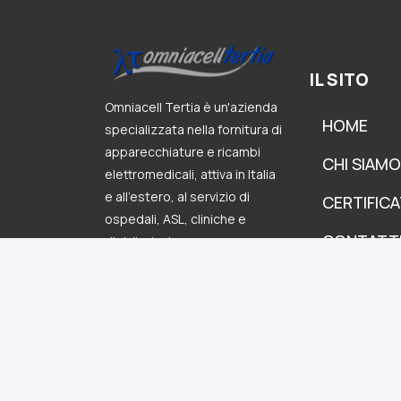
IL SITO
Omniacell Tertia è un'azienda
HOME
specializzata nella fornitura di
apparecchiature e ricambi
CHI SIAMO
elettromedicali, attiva in Italia
e all’estero, al servizio di
CERTIFICA
ospedali, ASL, cliniche e
CONTATT
distributori.
P.IVA: 01013500523
Privacy Policy
-
Cookie Policy