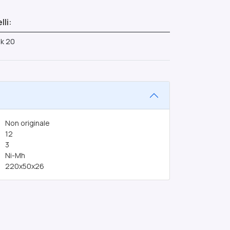
li:
ak 20
Non originale
12
3
Ni-Mh
220x50x26