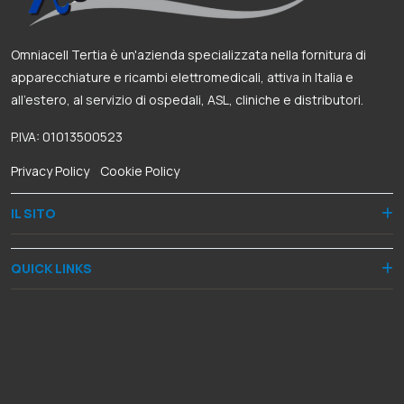
Omniacell Tertia è un'azienda specializzata nella fornitura di
apparecchiature e ricambi elettromedicali, attiva in Italia e
all’estero, al servizio di ospedali, ASL, cliniche e distributori.
P.IVA: 01013500523
Privacy Policy
-
Cookie Policy
IL SITO
QUICK LINKS
RECAPITI
Via Dante Alighieri, 8
50028 Barberino Tavarnelle (FI)
+39 055 8068060
+39 335 5948287