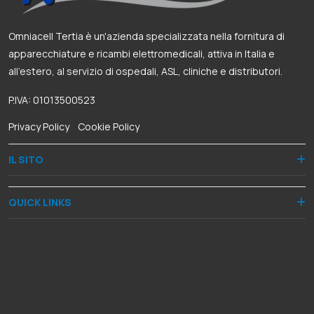
Omniacell Tertia è un'azienda specializzata nella fornitura di
apparecchiature e ricambi elettromedicali, attiva in Italia e
all’estero, al servizio di ospedali, ASL, cliniche e distributori.
P.IVA: 01013500523
Privacy Policy
-
Cookie Policy
IL SITO
QUICK LINKS
RECAPITI
Via Dante Alighieri, 8
50028 Barberino Tavarnelle (FI)
+39 055 8068060
+39 335 5948287