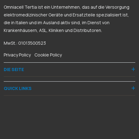
Omniacell Tertia ist ein Unternehmen, das auf die Versorgung
elektromedizinischer Geräte und Ersatzteile spezialisiert ist,
die in Italien und im Ausland aktiv sind, im Dienst von
Krankenhäusern, ASL, Kliniken und Distributoren.
MwSt.: 01013500523
Privacy Policy
-
Cookie Policy
DIE SEITE
QUICK LINKS
KONTAKTE
Via Dante Alighieri, 8
50028 Barberino Tavarnelle (FI)
+39 055 8068060
+39 335 5948287