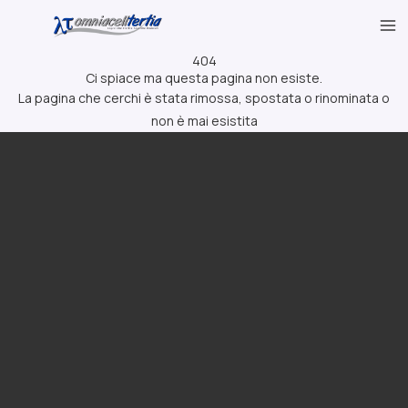
404
Ci spiace ma questa pagina non esiste.
La pagina che cerchi è stata rimossa, spostata o rinominata o
non è mai esistita
Omniacell Tertia ist ein Unternehmen, das auf die Versorgung
elektromedizinischer Geräte und Ersatzteile spezialisiert ist,
die in Italien und im Ausland aktiv sind, im Dienst von
Krankenhäusern, ASL, Kliniken und Distributoren.
MwSt.: 01013500523